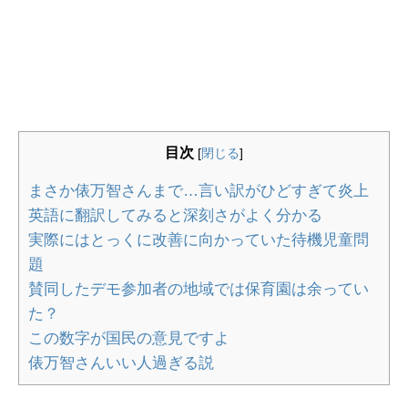
目次
[
閉じる
]
まさか俵万智さんまで…言い訳がひどすぎて炎上
英語に翻訳してみると深刻さがよく分かる
実際にはとっくに改善に向かっていた待機児童問
題
賛同したデモ参加者の地域では保育園は余ってい
た？
この数字が国民の意見ですよ
俵万智さんいい人過ぎる説