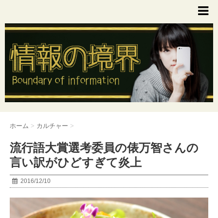
ホーム
>
カルチャー
>
流行語大賞選考委員の俵万智さんの
言い訳がひどすぎて炎上
2016/12/10