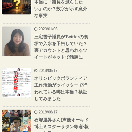
本当に「議員を減らした
い」のか？数字が示す意外
な事実
2020/01/06
三宅雪子議員がTwitterの裏
垢で入水を予告していた？
裏アカウントと思われるツ
イートがネットで話題に
2018/08/17
オリンピックボランティア
工作活動がツイッターで行
われている噂は本当？検証
してみました
2018/08/17
石塚運昇さん(声優オーキド
博士ミスターサタン等)訃報