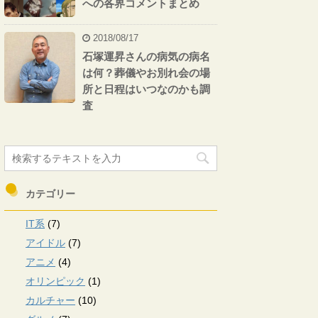
への各界コメントまとめ
2018/08/17
石塚運昇さんの病気の病名
は何？葬儀やお別れ会の場
所と日程はいつなのかも調
査
カテゴリー
IT系
(7)
アイドル
(7)
アニメ
(4)
オリンピック
(1)
カルチャー
(10)