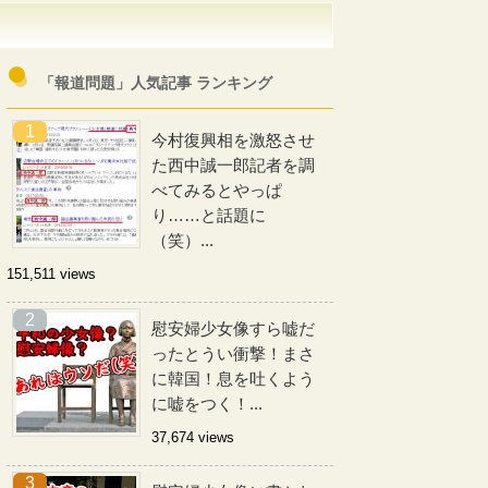
「報道問題」人気記事 ランキング
今村復興相を激怒させ
た西中誠一郎記者を調
べてみるとやっぱ
り……と話題に
（笑）...
151,511 views
慰安婦少女像すら嘘だ
ったとうい衝撃！まさ
に韓国！息を吐くよう
に嘘をつく！...
37,674 views