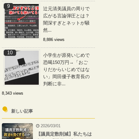
辻元清美議員の周りで
広がる言論弾圧とは？
闇深すぎとネットが騒
然...
8,886 views
小学生が原発いじめで
恐喝150万円→「おご
りだからいじめではな
い」岡田優子教育長の
判断に非...
8,343 views
新しい記事
2026/03/01
【議員定数削減】私たちは