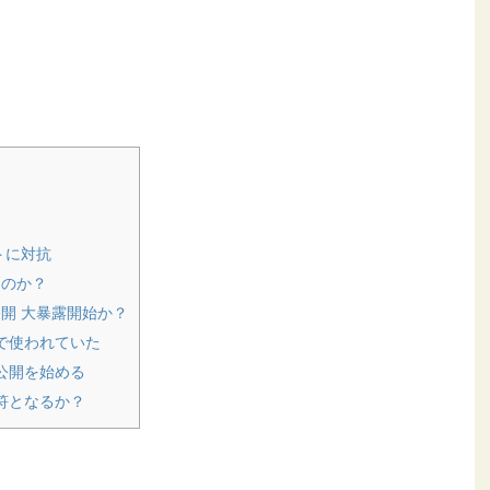
トに対抗
るのか？
開 大暴露開始か？
で使われていた
公開を始める
符となるか？