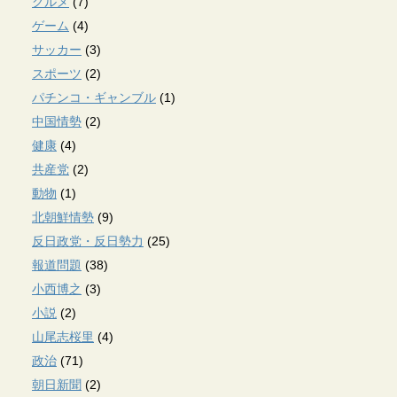
グルメ
(7)
ゲーム
(4)
サッカー
(3)
スポーツ
(2)
パチンコ・ギャンブル
(1)
中国情勢
(2)
健康
(4)
共産党
(2)
動物
(1)
北朝鮮情勢
(9)
反日政党・反日勢力
(25)
報道問題
(38)
小西博之
(3)
小説
(2)
山尾志桜里
(4)
政治
(71)
朝日新聞
(2)