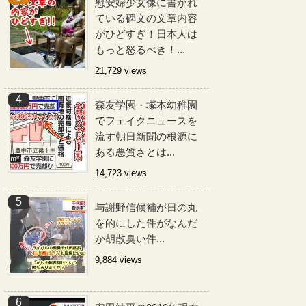
慰安婦少女像に書かれ
ている碑文の文章内容
がひどすぎ！日本人は
もっと怒るべき！...
21,729 views
森友学園・塚本幼稚園
でフェイクニュースを
流す朝日新聞の根源に
ある悪質さとは...
14,723 views
与謝野信候補が日の丸
を的にした件がなんだ
か胡散臭い件...
9,884 views