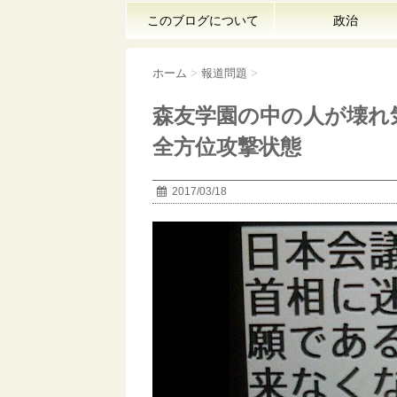
このブログについて
政治
ホーム
>
報道問題
>
森友学園の中の人が壊れ
全方位攻撃状態
2017/03/18