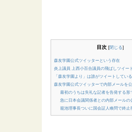
目次
[
閉じる
]
森友学園公式ツイッターという存在
炎上議員 上西小百合議員の飛ばしツイー
「森友学園より」は誰がツイートしてい
森友学園公式ツイッターで内部メールを公
最初のうちは失礼な記者を告発する形
急に日本会議関係者との内部メールの
籠池理事長ついに国会証人喚問で終止