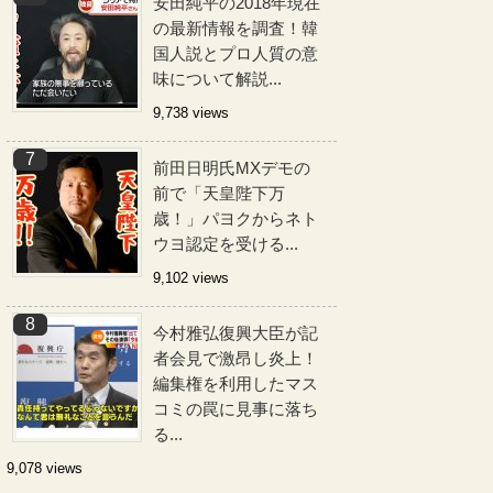
安田純平の2018年現在
の最新情報を調査！韓
国人説とプロ人質の意
味について解説...
9,738 views
前田日明氏MXデモの
前で「天皇陛下万
歳！」パヨクからネト
ウヨ認定を受ける...
9,102 views
今村雅弘復興大臣が記
者会見で激昂し炎上！
編集権を利用したマス
コミの罠に見事に落ち
る...
9,078 views