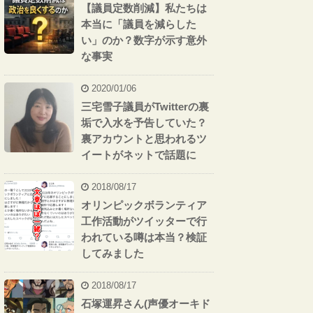
【議員定数削減】私たちは
本当に「議員を減らした
い」のか？数字が示す意外
な事実
2020/01/06
三宅雪子議員がTwitterの裏
垢で入水を予告していた？
裏アカウントと思われるツ
イートがネットで話題に
2018/08/17
オリンピックボランティア
工作活動がツイッターで行
われている噂は本当？検証
してみました
2018/08/17
石塚運昇さん(声優オーキド