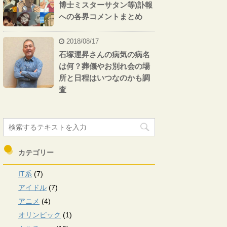
博士ミスターサタン等)訃報
への各界コメントまとめ
2018/08/17
石塚運昇さんの病気の病名
は何？葬儀やお別れ会の場
所と日程はいつなのかも調
査
カテゴリー
IT系
(7)
アイドル
(7)
アニメ
(4)
オリンピック
(1)