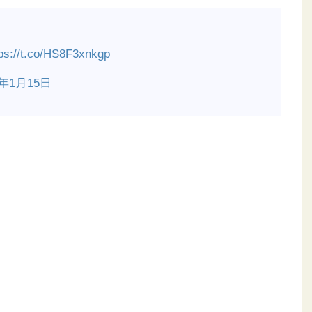
tps://t.co/HS8F3xnkgp
7年1月15日