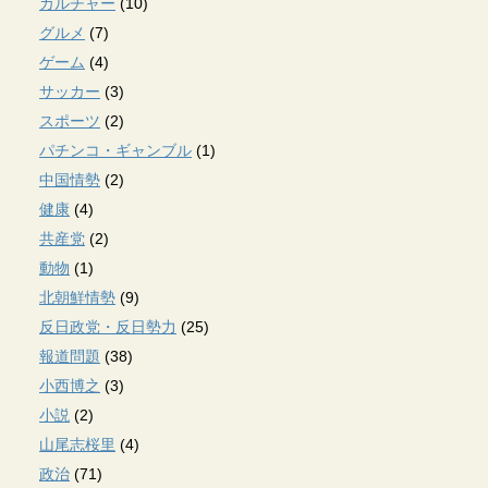
カルチャー
(10)
グルメ
(7)
ゲーム
(4)
サッカー
(3)
スポーツ
(2)
パチンコ・ギャンブル
(1)
中国情勢
(2)
健康
(4)
共産党
(2)
動物
(1)
北朝鮮情勢
(9)
反日政党・反日勢力
(25)
報道問題
(38)
小西博之
(3)
小説
(2)
山尾志桜里
(4)
政治
(71)