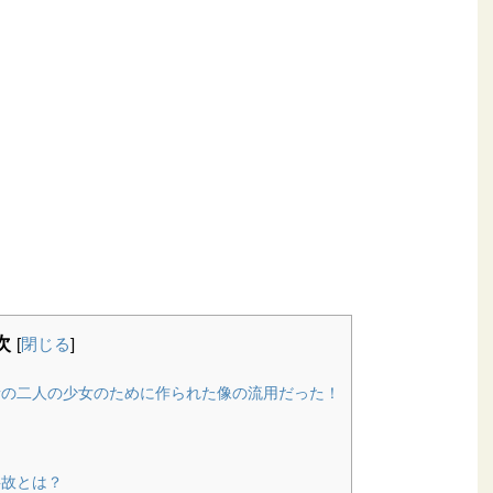
次
[
閉じる
]
者の二人の少女のために作られた像の流用だった！
？
事故とは？