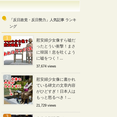
「反日政党・反日勢力」人気記事 ランキ
ング
慰安婦少女像すら嘘だ
ったとうい衝撃！まさ
に韓国！息を吐くよう
に嘘をつく！...
37,674 views
慰安婦少女像に書かれ
ている碑文の文章内容
がひどすぎ！日本人は
もっと怒るべき！...
21,729 views