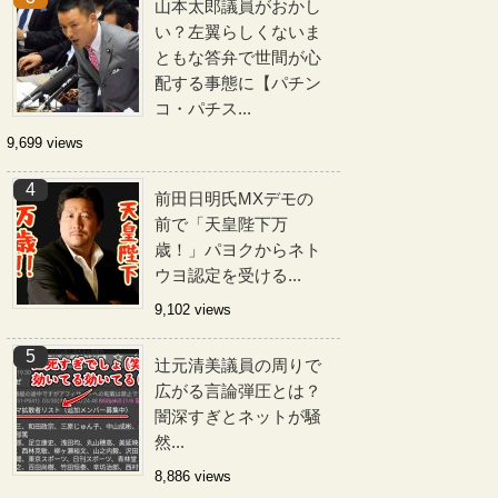
山本太郎議員がおかし
い？左翼らしくないま
ともな答弁で世間が心
配する事態に【パチン
コ・パチス...
9,699 views
前田日明氏MXデモの
前で「天皇陛下万
歳！」パヨクからネト
ウヨ認定を受ける...
9,102 views
辻元清美議員の周りで
広がる言論弾圧とは？
闇深すぎとネットが騒
然...
8,886 views