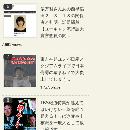
俵万智さんあの西早稲
田２－３－１８の関係
者と判明し話題騒然
【ユーキャン流行語大
賞審査員の闇...
7,681 views
東方神起ユノが日産ス
タジアムライブで日本
侮辱の猿まね？で大炎
上してしまう...
7,646 views
TBS報道特集が越えて
はいけない一線を軽々
超える！しばき隊や中
核派を一般人として扱
い報道す...