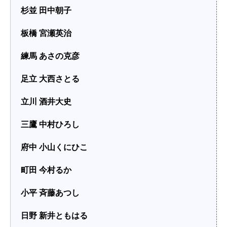
杉並 田中朝子
板橋 宮瀬英治
練馬 あさの克彦
足立 大西さとる
立川 酒井大史
三鷹 中村ひろし
府中 小山くにひこ
町田 今村るか
小平 斉藤あつし
日野 新井ともはる