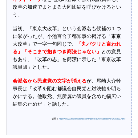
改革の加速でまとまる大同団結を呼びかけるとい
う。
当初、「東京大改革」という会派名も候補の１つ
に挙がったが、小池百合子都知事の掲げる「東京
大改革」で一字一句同じで、
「丸パクリと言われ
る」「そこまで抱きつき商法じゃない」
との意見
もあり、「改革の志」を簡潔に示した「東京改革
議員団」とした。
会派名から民進党の文字が消える
が、尾崎大介幹
事長は「改革を阻む都議会自民党と対決軸を明ら
かにする。他政党、無所属の議員を含めた幅広い
結集のためだ」と話した。
引用：
http://www.nikkansports.com/general/nikkan/news/1779229.html