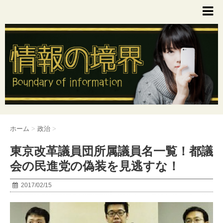
ホーム
>
政治
>
東京改革議員団所属議員名一覧！都議
会の民進党の偽装を見逃すな！
2017/02/15