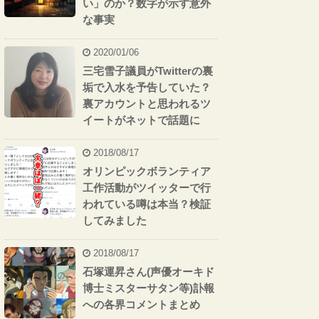
い」のか？数字が示す意外
な事実
2020/01/06
三宅雪子議員がTwitterの裏
垢で入水を予告していた？
裏アカウントと思われるツ
イートがネットで話題に
2018/08/17
オリンピックボランティア
工作活動がツイッターで行
われている噂は本当？検証
してみました
2018/08/17
石塚運昇さん(声優オーキド
博士ミスターサタン等)訃報
への各界コメントまとめ