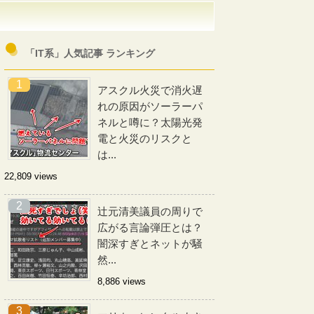
「IT系」人気記事 ランキング
アスクル火災で消火遅
れの原因がソーラーパ
ネルと噂に？太陽光発
電と火災のリスクと
は...
22,809 views
辻元清美議員の周りで
広がる言論弾圧とは？
闇深すぎとネットが騒
然...
8,886 views