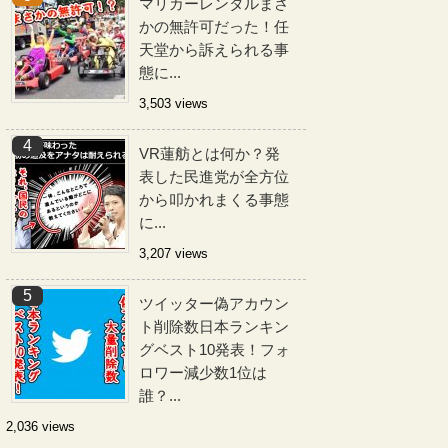
マリカーレンタルまさ
かの無許可だった！任
天堂から訴えられる事
態に...
3,503 views
VR蓮舫とは何か？発
表した民進党が全方位
から叩かれまくる事態
に...
3,207 views
ツイッター偽アカウン
ト削除数日本ランキン
グベスト10発表！フォ
ロワー減少数1位は
誰？...
2,036 views