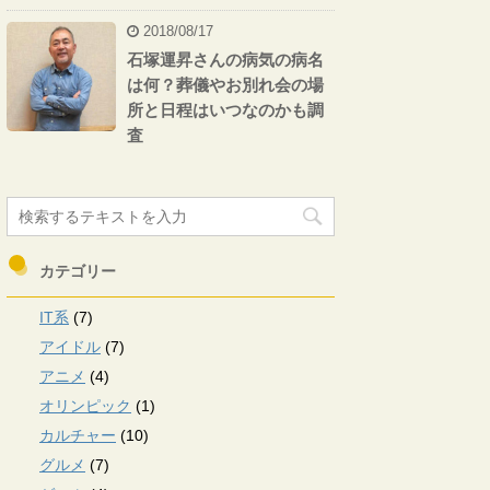
2018/08/17
石塚運昇さんの病気の病名
は何？葬儀やお別れ会の場
所と日程はいつなのかも調
査
カテゴリー
IT系
(7)
アイドル
(7)
アニメ
(4)
オリンピック
(1)
カルチャー
(10)
グルメ
(7)