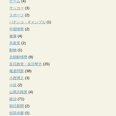
ゲーム
(4)
サッカー
(3)
スポーツ
(2)
パチンコ・ギャンブル
(1)
中国情勢
(2)
健康
(4)
共産党
(2)
動物
(1)
北朝鮮情勢
(9)
反日政党・反日勢力
(25)
報道問題
(38)
小西博之
(3)
小説
(2)
山尾志桜里
(4)
政治
(71)
朝日新聞
(2)
杉田水脈
(1)