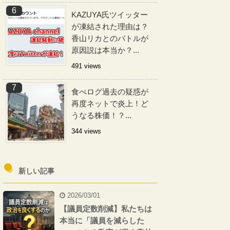
KAZUYA氏ツイッター
が凍結された理由は？
香山リカとのバトルが
原因説は本当か？...
491 views
食べログ過去の疑惑が
再度ネットで炎上！ど
うなる株価！？...
344 views
新しい記事
2026/03/01
【議員定数削減】私たちは
本当に「議員を減らした