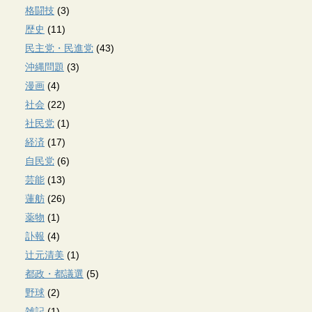
格闘技
(3)
歴史
(11)
民主党・民進党
(43)
沖縄問題
(3)
漫画
(4)
社会
(22)
社民党
(1)
経済
(17)
自民党
(6)
芸能
(13)
蓮舫
(26)
薬物
(1)
訃報
(4)
辻元清美
(1)
都政・都議選
(5)
野球
(2)
雑記
(1)