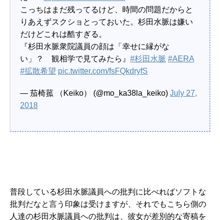
こっちはまだ残ってるけど、時間の問題だからと
りあえずスクショとっておいた。杉田水脈は嫌い
だけどこれは酷すぎる。
『杉田水脈衆院議員の顔は「幸せに縁がな
い」？ 観相学で見てみたら』
#杉田水脈
#AERA
#拡散希望
pic.twitter.com/fsFQkdryfS
— 茄椅菰 （Keiko） (@mo_ka38la_keiko)
July 27,
2018
普段している杉田水脈議員への批判に比べればソフトな
批判だなと言う印象は受けますが、それでもこちら側の
人達の杉田水脈議員への批判は、彼女が差別的な寄稿を