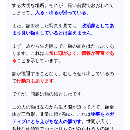
する大切な場所。それが、長い前髪でおおわれて
しまって、
入る・出るが滞っている
。
また、額を出した写真を見ても、
政治家としてあ
まり良い額をしているとは言えません
。
まず、眉から生え際まで、額の高さはたっぷりあ
ります。これは非
常に頭がよく、情報が豊富であ
る
ことを示しています。
額が後退することなく、むしろせり出しているの
で
行動力もあります
。
ですが、問題は額の幅としわです。
この人の額は左右から生え際が迫ってきて、額全
体が三角形。非常に幅が狭い。これは
物事をネガ
ティブにとらえがちな人の額です
。世間が広く、
多様な価値観でゆったりものがみられる人の額は