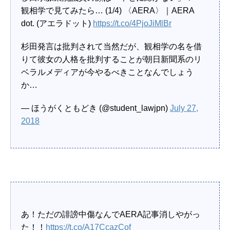
観相学で見てみたら… (1/4) 〈AERA〉｜AERA
dot. (アエラドット)
https://t.co/4PjoJiMlBr
杉田発言は批判されて当然だが、観相学の名を借
りて彼女の人格を批判することが朝日新聞系のリ
ベラルメディアが今やるべきことなんでしょう
か…
— ほうがくともどき (@student_lawjpn)
July 27,
2018
あ！ただの誹謗中傷なんでAERA記事消しやがっ
た！！
https://t.co/A17CcazCof