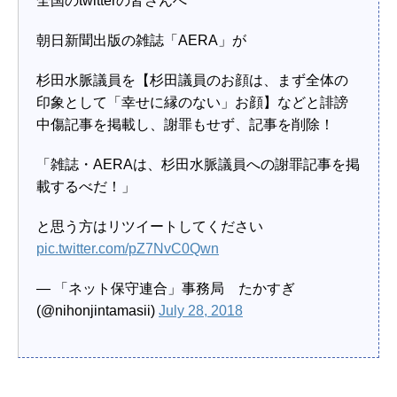
全国のtwitterの皆さんへ
朝日新聞出版の雑誌「AERA」が
杉田水脈議員を【杉田議員のお顔は、まず全体の
印象として「幸せに縁のない」お顔】などと誹謗
中傷記事を掲載し、謝罪もせず、記事を削除！
「雑誌・AERAは、杉田水脈議員への謝罪記事を掲
載するべだ！」
と思う方はリツイートしてください
pic.twitter.com/pZ7NvC0Qwn
— 「ネット保守連合」事務局 たかすぎ
(@nihonjintamasii)
July 28, 2018