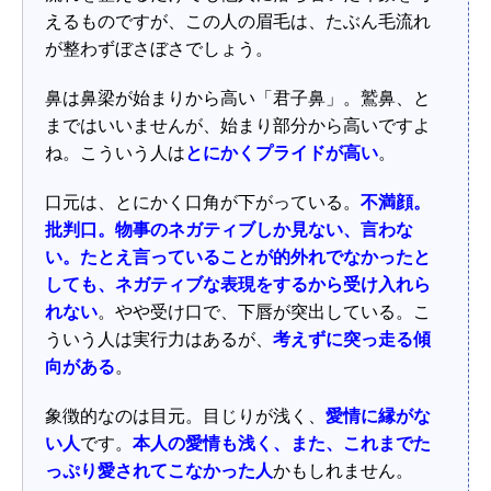
えるものですが、この人の眉毛は、たぶん毛流れ
が整わずぼさぼさでしょう。
鼻は鼻梁が始まりから高い「君子鼻」。鷲鼻、と
まではいいませんが、始まり部分から高いですよ
ね。こういう人は
とにかくプライドが高い
。
口元は、とにかく口角が下がっている。
不満顔。
批判口。物事のネガティブしか見ない、言わな
い。たとえ言っていることが的外れでなかったと
しても、ネガティブな表現をするから受け入れら
れない
。やや受け口で、下唇が突出している。こ
ういう人は実行力はあるが、
考えずに突っ走る傾
向がある
。
象徴的なのは目元。目じりが浅く、
愛情に縁がな
い人
です。
本人の愛情も浅く、また、これまでた
っぷり愛されてこなかった人
かもしれません。