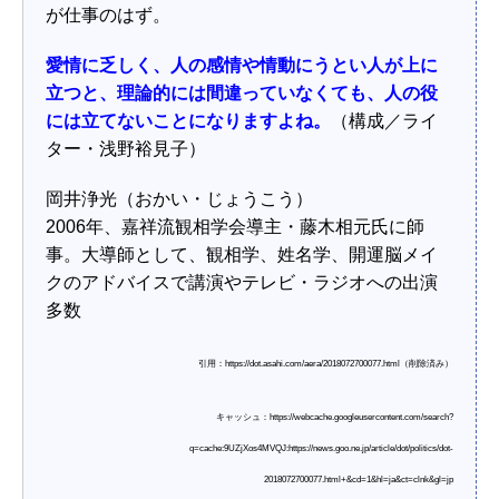
が仕事のはず。
愛情に乏しく、人の感情や情動にうとい人が上に
立つと、理論的には間違っていなくても、人の役
には立てないことになりますよね。
（構成／ライ
ター・浅野裕見子）
岡井浄光（おかい・じょうこう）
2006年、嘉祥流観相学会導主・藤木相元氏に師
事。大導師として、観相学、姓名学、開運脳メイ
クのアドバイスで講演やテレビ・ラジオへの出演
多数
引用：https://dot.asahi.com/aera/2018072700077.html（削除済み）
キャッシュ：https://webcache.googleusercontent.com/search?
q=cache:9UZjXos4MVQJ:https://news.goo.ne.jp/article/dot/politics/dot-
2018072700077.html+&cd=1&hl=ja&ct=clnk&gl=jp