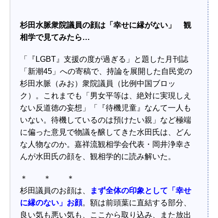
杉田水脈衆院議員の顔は「幸せに縁がない」 観
相学で見てみたら…
「『LGBT』支援の度が過ぎる」と題した月刊誌
「新潮45」への寄稿で、持論を展開した自民党の
杉田水脈（みお）衆院議員（比例中国ブロッ
ク）。これまでも「男女平等は、絶対に実現しえ
ない反道徳の妄想」「『待機児童』なんて一人も
いない。待機しているのは預けたい親」など極端
に偏った意見で物議を醸してきた水田氏は、どん
な人物なのか。嘉祥流観相学会代表・岡井浄幸さ
んが水田氏の顔を、観相学的に読み解いた。
＊ ＊ ＊
杉田議員のお顔は、
まず全体の印象として「幸せ
に縁のない」お顔
。額は前頭葉に直結する部分、
良い気も悪い気も、ここから取り込み、また放出