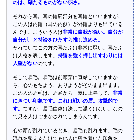
のは、確たるものがない弱さ。
それから耳。耳の輪郭部分を耳輪といいますが、
この人は内輪（耳の内側）が外輪よりも出ている
んです。こういう人は
非常に自我が強い。自分が
自分が、と持論をひたすら推し進める。
それでいてこの方の耳たぶは非常に弱い。耳たぶ
は人格を表します。
持論を強く押し出すわりには
人望がない
のです。
そして眉毛。眉毛は前頭葉に直結していますか
ら、心のもちよう、ありようがそのまま出ます。
この人の眉毛は、眉頭から一気に上昇して、
非常
にきつい印象です。これは戦いの眉。攻撃的で
す。
ですが、眉毛自体は決して濃くはない。なの
で見る人はごまかされてしまうんです。
心や頭が乱れているとき、眉毛も乱れます。毛の
流れを整えるだけでも他人に落ち着いた印象を与