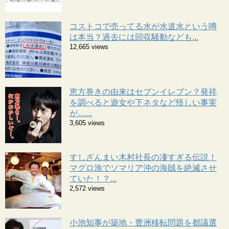
コストコで売ってる水が水道水という噂
は本当？過去には回収騒動なども...
12,665 views
恵方巻きの由来はセブンイレブン？発祥
を調べると遊女や下ネタなど怪しい事実
が…...
3,605 views
すしざんまい木村社長の凄すぎる伝説！
マグロ漁でソマリア沖の海賊を絶滅させ
ていた！？...
2,572 views
小池知事が築地・豊洲移転問題を都議選