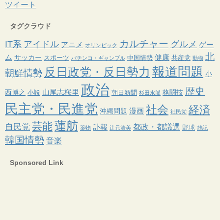
ツイート
タグクラウド
カルチャー
IT系
アイドル
グルメ
アニメ
ゲー
オリンピック
北
ム
健康
サッカー
スポーツ
中国情勢
共産党
パチンコ・ギャンブル
動物
報道問題
反日政党・反日勢力
朝鮮情勢
小
政治
歴史
山尾志桜里
西博之
格闘技
小説
朝日新聞
杉田水脈
民主党・民進党
社会
経済
漫画
沖縄問題
社民党
蓮舫
芸能
自民党
都政・都議選
訃報
野球
薬物
辻元清美
雑記
韓国情勢
音楽
Sponsored Link