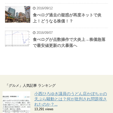
2016/09/12
食べログ過去の疑惑が再度ネットで炎
上！どうなる株価！？
2016/09/07
食べログが点数操作で大炎上→株価急落
で最安値更新の大暴落へ
「グルメ」人気記事 ランキング
小西ひろゆき議員のうどん店かぼちゃの
天ぷら騒動とは？何が批判され問題視さ
れたのか？...
13,291 views