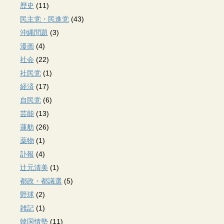
歴史
(11)
民主党・民進党
(43)
沖縄問題
(3)
漫画
(4)
社会
(22)
社民党
(1)
経済
(17)
自民党
(6)
芸能
(13)
蓮舫
(26)
薬物
(1)
訃報
(4)
辻元清美
(1)
都政・都議選
(5)
野球
(2)
雑記
(1)
韓国情勢
(11)