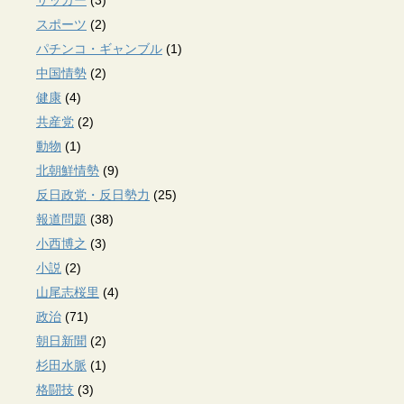
スポーツ
(2)
パチンコ・ギャンブル
(1)
中国情勢
(2)
健康
(4)
共産党
(2)
動物
(1)
北朝鮮情勢
(9)
反日政党・反日勢力
(25)
報道問題
(38)
小西博之
(3)
小説
(2)
山尾志桜里
(4)
政治
(71)
朝日新聞
(2)
杉田水脈
(1)
格闘技
(3)