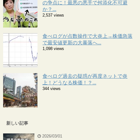
の争点に！最悪の悪手で舛添化不可避
か？...
2,537 views
食べログが点数操作で大炎上→株価急落
で最安値更新の大暴落へ...
1,098 views
食べログ過去の疑惑が再度ネットで炎
上！どうなる株価！？...
344 views
新しい記事
2026/03/01