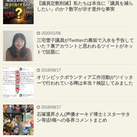
【議員定数削減】私たちは本当に「議員を減ら
したい」のか？数字が示す意外な事実
2020/01/06
三宅雪子議員がTwitterの裏垢で入水を予告して
いた？裏アカウントと思われるツイートがネッ
トで話題に
2018/08/17
オリンピックボランティア工作活動がツイッタ
ーで行われている噂は本当？検証してみました
2018/08/17
石塚運昇さん(声優オーキド博士ミスターサタ
ン等)訃報への各界コメントまとめ