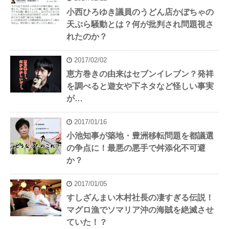
小西ひろゆき議員のうどん店かぼちゃの
天ぷら騒動とは？何が批判され問題視さ
れたのか？
2017/02/02
恵方巻きの由来はセブンイレブン？発祥
を調べると遊女や下ネタなど怪しい事実
が…
2017/01/16
小池知事が築地・豊洲移転問題を都議選
の争点に！最悪の悪手で舛添化不可避
か？
2017/01/05
すしざんまい木村社長の凄すぎる伝説！
マグロ漁でソマリア沖の海賊を絶滅させ
ていた！？