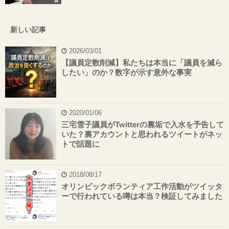
新しい記事
2026/03/01
【議員定数削減】私たちは本当に「議員を減ら
したい」のか？数字が示す意外な事実
2020/01/06
三宅雪子議員がTwitterの裏垢で入水を予告して
いた？裏アカウントと思われるツイートがネッ
トで話題に
2018/08/17
オリンピックボランティア工作活動がツイッタ
ーで行われている噂は本当？検証してみました