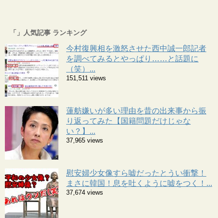
「」人気記事 ランキング
今村復興相を激怒させた西中誠一郎記者
を調べてみるとやっぱり……と話題に
（笑）...
151,511 views
蓮舫嫌いが多い理由を昔の出来事から振
り返ってみた【国籍問題だけじゃな
い？】...
37,965 views
慰安婦少女像すら嘘だったとうい衝撃！
まさに韓国！息を吐くように嘘をつく！...
37,674 views