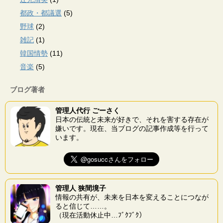
都政・都議選
(5)
野球
(2)
雑記
(1)
韓国情勢
(11)
音楽
(5)
ブログ著者
管理人代行 ごーさく
日本の伝統と未来が好きで、それを害する存在が
嫌いです。現在、当ブログの記事作成等を行って
います。
管理人 狭間境子
情報の共有が、未来を日本を変えることにつなが
ると信じて……。
（現在活動休止中…ﾌﾞｸﾌﾞｸ）