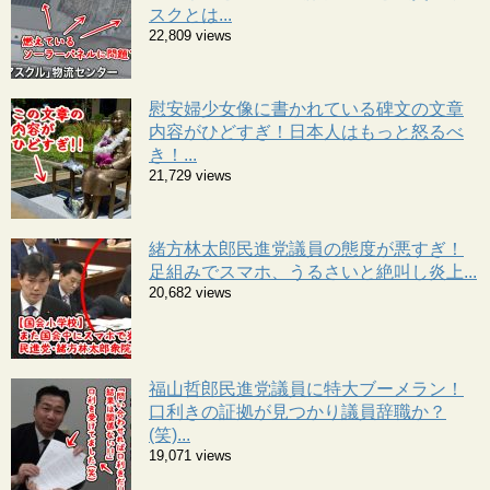
スクとは...
22,809 views
慰安婦少女像に書かれている碑文の文章
内容がひどすぎ！日本人はもっと怒るべ
き！...
21,729 views
緒方林太郎民進党議員の態度が悪すぎ！
足組みでスマホ、うるさいと絶叫し炎上...
20,682 views
福山哲郎民進党議員に特大ブーメラン！
口利きの証拠が見つかり議員辞職か？
(笑)...
19,071 views