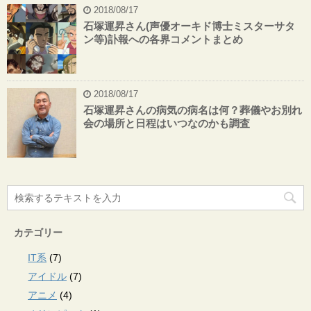
2018/08/17
石塚運昇さん(声優オーキド博士ミスターサタ
ン等)訃報への各界コメントまとめ
2018/08/17
石塚運昇さんの病気の病名は何？葬儀やお別れ
会の場所と日程はいつなのかも調査
カテゴリー
IT系
(7)
アイドル
(7)
アニメ
(4)