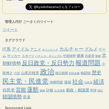
管理人代行 ごーさくのツイート
ツイート
タグクラウド
カルチャー
IT系
アイドル
グルメ
アニメ
ゲー
オリンピック
北
ム
健康
サッカー
スポーツ
中国情勢
共産党
パチンコ・ギャンブル
動物
報道問題
反日政党・反日勢力
朝鮮情勢
小
政治
歴史
山尾志桜里
西博之
格闘技
小説
朝日新聞
杉田水脈
民主党・民進党
社会
経済
漫画
沖縄問題
社民党
蓮舫
芸能
自民党
都政・都議選
訃報
野球
薬物
辻元清美
雑記
韓国情勢
音楽
Sponsored Link