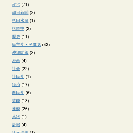
政治
(71)
朝日新聞
(2)
杉田水脈
(1)
格闘技
(3)
歴史
(11)
民主党・民進党
(43)
沖縄問題
(3)
漫画
(4)
社会
(22)
社民党
(1)
経済
(17)
自民党
(6)
芸能
(13)
蓮舫
(26)
薬物
(1)
訃報
(4)
辻元清美
(1)