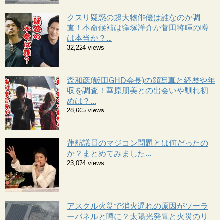
クスリ疑惑の超大物俳優は誰なのか調
査！本命候補は窪塚洋介か菅田将暉の噂
は本当か？...
32,224 views
森和彦(飯田GHD会長)の顔写真と経歴や年
収を調査！華原朋美との出会いや馴れ初
めは？...
28,665 views
蓮舫議員のマジコン問題とは何だったの
か？まとめてみました...
23,074 views
アスクル火災で消火遅れの原因がソーラ
ーパネルと噂に？太陽光発電と火災のリ